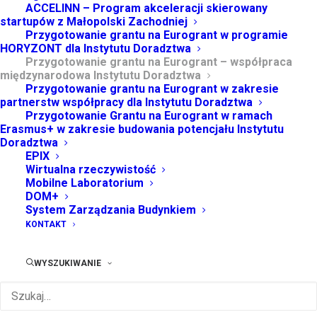
ACCELINN – Program akceleracji skierowany
Projekt współfinansowany z Funduszy
startupów z Małopolski Zachodniej
Europejskich w ramach Programu FENG 2021–
Przygotowanie grantu na Eurogrant w programie
2027, działanie: Granty na Eurogranty – MŚP.
HORYZONT dla Instytutu Doradztwa
Przygotowanie grantu na Eurogrant – współpraca
Numer projektu:
FENG.02.12-IP.02-0089/25
międzynarodowa Instytutu Doradztwa
Przygotowanie grantu na Eurogrant w zakresie
partnerstw współpracy dla Instytutu Doradztwa
Przygotowanie Grantu na Eurogrant w ramach
Cel i zadania
: Projekt dotyczy przygotowania i złożenia
Erasmus+ w zakresie budowania potencjału Instytutu
wniosku o Eurogrant w ramach programu Erasmus+,
Doradztwa
EPIX
Akcja KA220-VET – Partnerstwa współpracy w sektorze
Wirtualna rzeczywistość
kształcenia i szkolenia zawodowego. Wniosek został
Mobilne Laboratorium
DOM+
złożony do Narodowej Agencji programu Erasmus+.
System Zarządzania Budynkiem
Planowany Eurogrant SHINE koncentruje się na
KONTAKT
opracowaniu innowacyjnego, interdyscyplinarnego
programu szkoleniowego dotyczącego projektowania i
WYSZUKIWANIE
wdrażania zrównoważonych, inteligentnych i
estetycznych rozwiązań oświetleniowych dla
środowisk dziedzictwa kulturowego – zarówno