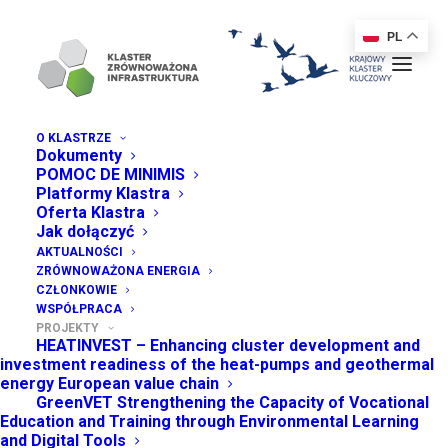
PL
O KLASTRZE
Dokumenty
POMOC DE MINIMIS
Platformy Klastra
Oferta Klastra
Jak dołączyć
AKTUALNOŚCI
PROJEKTY
ZRÓWNOWAŻONA ENERGIA
CZŁONKOWIE
WSPÓŁPRACA
Przygotowanie grantu na
PROJEKTY
HEATINVEST – Enhancing cluster development and
Eurogrant – współpraca
investment readiness of the heat-pumps and geothermal
międzynarodowa Instytutu
energy European value chain
GreenVET Strengthening the Capacity of Vocational
Doradztwa
Education and Training through Environmental Learning
and Digital Tools