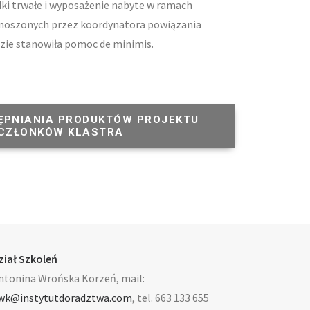
ki trwałe i wyposażenie nabyte w ramach
onoszonych przez koordynatora powiązania
dzie stanowiła pomoc de minimis.
ĘPNIANIA PRODUKTÓW PROJEKTU 
 CZŁONKÓW KLASTRA
ział Szkoleń
ntonina Wrońska Korzeń, mail:
wk@instytutdoradztwa.com
, tel. 663 133 655