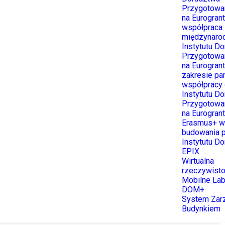
Przygotowan
na Eurogrant
współpraca
międzynaro
Instytutu D
Przygotowan
na Eurogran
zakresie pa
współpracy 
Instytutu D
Przygotowan
na Eurogran
Erasmus+ w
budowania p
Instytutu D
EPIX
Wirtualna
rzeczywist
Mobilne Lab
DOM+
System Zar
Budynkiem