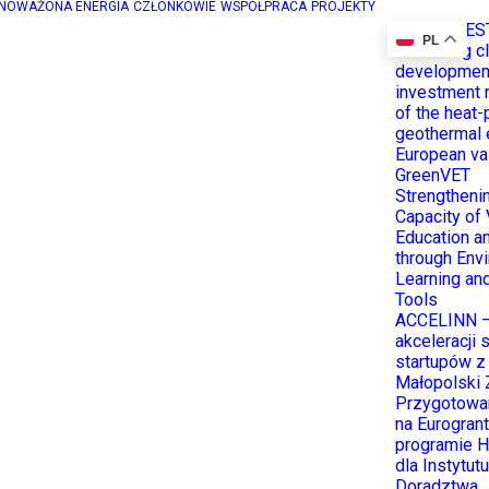
NOWAŻONA ENERGIA
CZŁONKOWIE
WSPÓŁPRACA
PROJEKTY
HEATINVES
PL
Enhancing c
developmen
investment 
of the heat
geothermal 
European va
GreenVET
Strengtheni
Capacity of 
Education an
through Env
Learning and
Tools
ACCELINN –
akceleracji
startupów z
Małopolski 
Przygotowan
na Eurogran
programie
dla Instytutu
Doradztwa