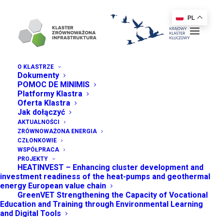
PL
O KLASTRZE
Dokumenty
POMOC DE MINIMIS
Platformy Klastra
Oferta Klastra
Jak dołączyć
AKTUALNOŚCI
ZRÓWNOWAŻONA ENERGIA
CZŁONKOWIE
WSPÓŁPRACA
PROJEKTY
HEATINVEST – Enhancing cluster development and
X KONGRES
investment readiness of the heat-pumps and geothermal
energy European value chain
KLASTRÓW POLSKICH!
GreenVET Strengthening the Capacity of Vocational
Education and Training through Environmental Learning
and Digital Tools