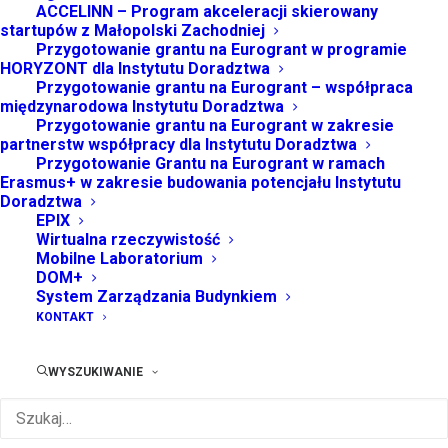
7 LISTOPADA 2024
|
W
BEZ KATEGORII
|
PRZEZ
KLASTER
ACCELINN – Program akceleracji skierowany
startupów z Małopolski Zachodniej
Przygotowanie grantu na Eurogrant w programie
HORYZONT dla Instytutu Doradztwa
Przygotowanie grantu na Eurogrant – współpraca
międzynarodowa Instytutu Doradztwa
Przygotowanie grantu na Eurogrant w zakresie
partnerstw współpracy dla Instytutu Doradztwa
Przygotowanie Grantu na Eurogrant w ramach
Erasmus+ w zakresie budowania potencjału Instytutu
Doradztwa
EPIX
Wirtualna rzeczywistość
Mobilne Laboratorium
Za nami uczestnictwo w 10 Kongresu Klastrów
DOM+
System Zarządzania Budynkiem
Polskich! Była to wyjątkowa okazja aby w środowisku
KONTAKT
klastrowym i instytucji wspierających porozmawiać o
naszej roli w rozwoju gospodarki, a także o
WYSZUKIWANIE
perspektywach współpracy, inspiracjach, sukcesach….
Panele dotyczyły kluczowych obszarów rozwojowych
takich jak :